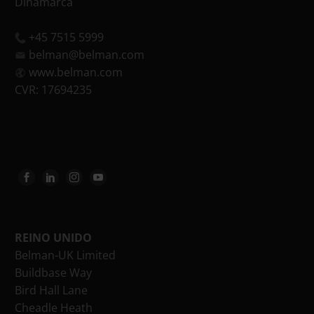
Dinamarca
+45 7515 5999
belman@belman.com
www.belman.com
CVR: 17694235
REINO UNIDO
Belman-UK Limited
Buildbase Way
Bird Hall Lane
Cheadle Heath