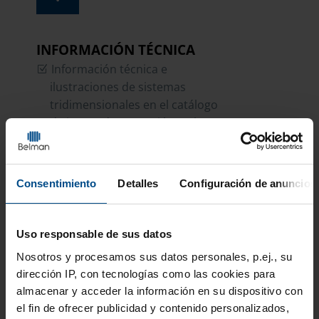
INFORMACIÓN TÉCNICA
Información técnica e
ilustraciones de sistemas
tridimensionales en el catálogo
de juntas de expansión en la
página 73
Información técnica sobre las
juntas de expansión con
Consentimiento
Detalles
Configuración de anuncios
bisagras y de cardán en el
catálogo de juntas de
Uso responsable de sus datos
expansión en las
páginas 29-30
Nosotros y
procesamos sus datos personales, p.ej., su
dirección IP, con tecnologías como las cookies para
almacenar y acceder la información en su dispositivo con
DESCARGAR CATÁLOGO
el fin de ofrecer publicidad y contenido personalizados,