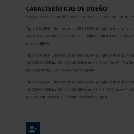
CARACTERÍSTICAS DE DISEÑO
Las juntas de expansión para la tubería a alta temperatura t
Tipo:
UN1SH
• Dimensiones:
DN 1200
• Longitud incorporad
–
0,025/+0,025 barG
• AN:
+/-2°
• Fuelles:
1.4828 (AISI 309)
• Br
diseño:
EJMA
Tipo:
UN1SH
• Dimensiones:
DN 1200
• Longitud incorporad
–
0,025/+0,025 barG
• AX:
+0/-243 mm
• AN:
+0,12/-0°
• Fuelle
(10CrMo910)
• Código de diseño:
EJMA
Tipo:
UN2SU
• Dimensiones:
DN 1200
• Longitud incorporad
–
0,025/+0,025 barG
• AX:
+0/-291 mm
• LA:
+42/-0 mm
• Fuel
1.7380 (10CrMo910)
• Código de diseño:
EJMA