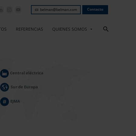
Contacto
belman@belman.com
TOS
REFERENCIAS
QUIENES SOMOS
Central eléctrica
Sur de Europa
EJMA