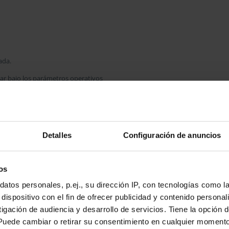
ada.
nar bajo los parámetros operativos
oblemas operativos debido al peso muerto de la tubería de
á expuesto el sistema de tuberías
Detalles
Configuración de anuncios
os
atos personales, p.ej., su dirección IP, con tecnologías como 
dispositivo con el fin de ofrecer publicidad y contenido persona
tigación de audiencia y desarrollo de servicios. Tiene la opción
Puede cambiar o retirar su consentimiento en cualquier moment