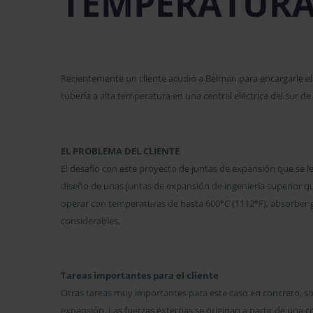
TEMPERATUR
Recientemente un cliente acudió a Belman para encargarle el
tubería a alta temperatura en una central eléctrica del sur de
EL PROBLEMA DEL CLIENTE
El desafío con este proyecto de juntas de expansión que se le
diseño de unas juntas de expansión de ingeniería superior q
operar con temperaturas de hasta 600
°
C (1112
°
F), absorber
considerables.
Tareas importantes para el cliente
Otras tareas muy importantes para este caso en concreto, son
expansión. Las fuerzas externas se originan a partir de una