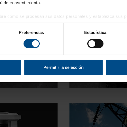
ú de consentimiento.
re cómo se procesan sus datos personales y establezca sus pr
imiento en cualquier momento en la Declaración de cookies.
Preferencias
Estadística
b se usan para personalizar el contenido y los anuncios, ofrecer
s, compartimos información sobre el uso que haga del sitio web 
 análisis web, quienes pueden combinarla con otra información q
r del uso que haya hecho de sus servicios.
Permitir la selección