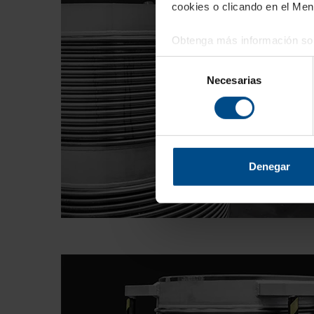
cookies o clicando en el Men
Obtenga más información sob
cambiar o retirar su consent
Selección
Necesarias
de
Las cookies de este sitio we
consentimiento
y analizar el tráfico. Ademá
redes sociales, publicidad y
que hayan recopilado a parti
Denegar