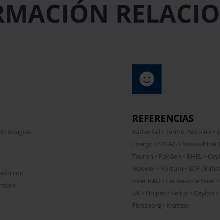
RMACIÓN RELACI
REFERENCIAS
on bisagras
Vattenfall • Termo Petroleo • 
Energo • STEAG • Novosibirsk 
Tauron • PakGen • BHEL • Ceyl
Npower • Fortum • EDF (British
sión con
Inter RAO • Fernwärme Wien •
ansión
UK • Uniper • Veitur • Ceylon
Flensborg • Kraftzer