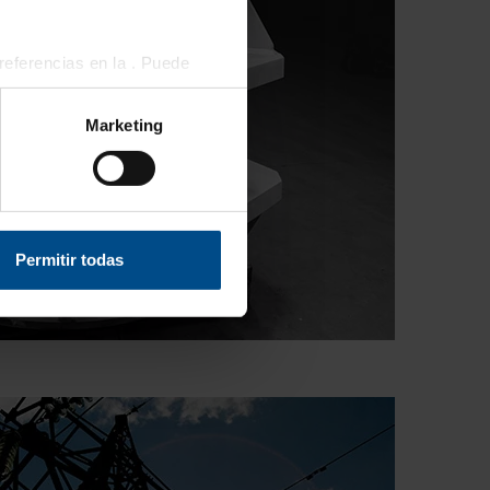
eferencias en la
. Puede
Marketing
 funciones de redes sociales
con nuestros partners de
ue les haya proporcionado o
Permitir todas