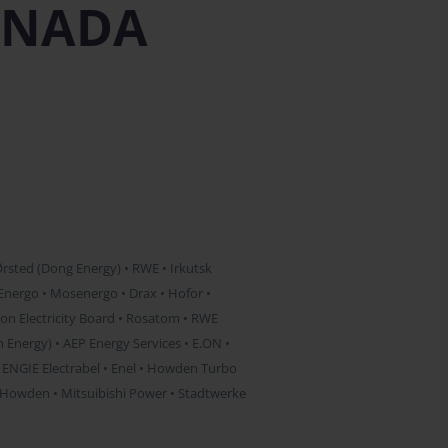
ONADA
Ørsted (Dong Energy) • RWE • Irkutsk
Energo • Mosenergo • Drax • Hofor •
on Electricity Board • Rosatom • RWE
 Energy) • AEP Energy Services • E.ON •
 ENGIE Electrabel • Enel • Howden Turbo
 • Howden • Mitsuibishi Power • Stadtwerke