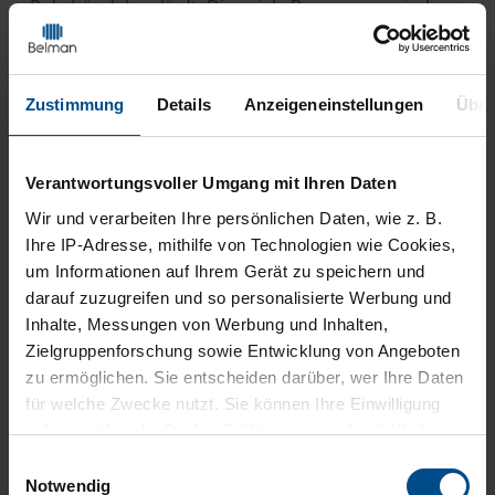
Rohrbündel verläuft. Die axiale Bewegung zwischen
dem Gehäuse und den Rohren ist eine bereits
bekannte Herausforderung für die Konstrukteure
von Wärmetauschern. Kompensatoren werden zur
Zustimmung
Details
Anzeigeneinstellungen
Über
Aufnahme dieser axialen Bewegungen in den
Wärmetauschern installiert, da die Rohre und das
Gehäuse von Wärmetauschern sich aufgrund der
Verantwortungsvoller Umgang mit Ihren Daten
unterschiedlichen Werkstoffe, Temperaturen und
Wir und
verarbeiten Ihre persönlichen Daten, wie z. B.
anderer Faktoren nicht gleichmäßig ausdehnen.
Ihre IP-Adresse, mithilfe von Technologien wie Cookies,
Wenn der Wärmetauscher nicht auf die Kontrolle
um Informationen auf Ihrem Gerät zu speichern und
dieser Bewegungen (Ausdehnung) ausgelegt ist,
darauf zuzugreifen und so personalisierte Werbung und
kann das zu Schäden am Wärmetauscher führen.
Inhalte, Messungen von Werbung und Inhalten,
Durch die Installation der Kompensatoren für
Zielgruppenforschung sowie Entwicklung von Angeboten
Wärmetauscher in der Außenhülle werden
zu ermöglichen. Sie entscheiden darüber, wer Ihre Daten
Bewegungen aufgenommen und die Druckintegrität
für welche Zwecke nutzt. Sie können Ihre Einwilligung
und Langlebigkeit des Wärmetauschers
jederzeit über die Cookie-Erklärung oder durch Klicken
gewährleistet.
auf das Privacy Trigger Symbol ändern oder widerrufen
Einwilligungsauswahl
Notwendig