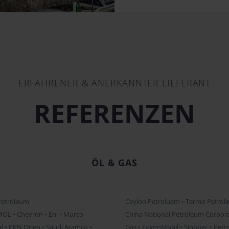
ERFAHRENER & ANERKANNTER LIEFERANT
REFERENZEN
ÖL & GAS
 Petroleum
Ceylon Petroluem • Termo Petroleo 
• MOL • Chevron • Eni • Murco
China National Petroleum Corporati
al • PKN Orlen • Saudi Aramco •
Gas • ExxonMobil • Sinopec • Petr