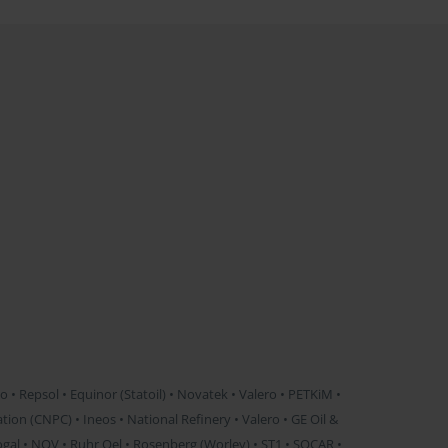
• Repsol • Equinor (Statoil) • Novatek • Valero • PETKiM •
on (CNPC) • Ineos • National Refinery • Valero • GE Oil &
ogal • NOV • Ruhr Oel • Rosenberg (Worley) • ST1 • SOCAR •