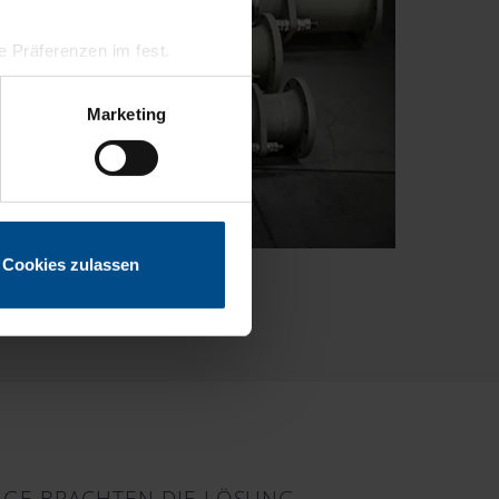
hre Präferenzen im
fest.
 Medien anbieten zu können
Marketing
hrer Verwendung unserer
 führen diese Informationen
ie im Rahmen Ihrer Nutzung
Cookies zulassen
LGE BRACHTEN DIE LÖSUNG