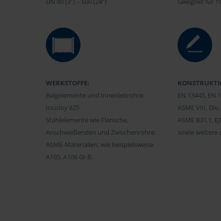
DN 80 (3”) – 600 (24”)
Geeignet für 1
WERKSTOFFE:
KONSTRUKT
Balgelemente und Innenleitrohre:
EN 13445, EN 
Incoloy 825
ASME VIII, Div.
Stahlelemente wie Flansche,
ASME B31.1, E
Anschweißenden und Zwischenrohre:
sowie weitere 
ASME-Materialien, wie beispielsweise
A105, A106 Gr.B.