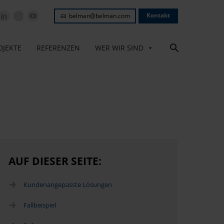
Kontakt
belman@belman.com
OJEKTE
REFERENZEN
WER WIR SIND
AUF DIESER SEITE:
Kundenangepasste Lösungen
Fallbeispiel