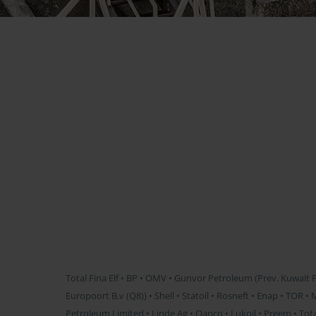
Total Fina Elf • BP • OMV • Gunvor Petroleum (Prev. Kuwait
Europoort B.v (Q8)) • Shell • Statoil • Rosneft • Enap • TOR 
Petroleum Limited • Linde Ag • Qapco • Lukoil • Preem • Tot