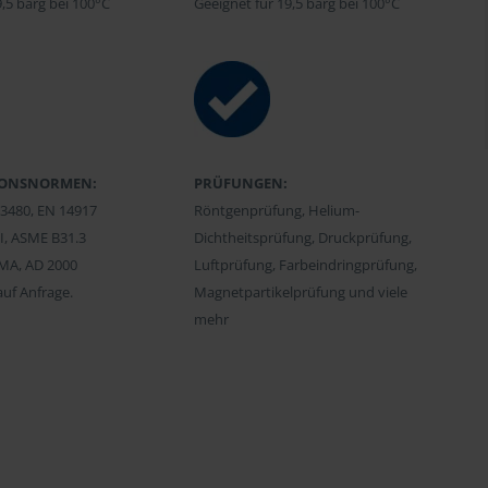
9,5 barg bei 100°C
Geeignet für 19,5 barg bei 100°C
IONSNORMEN:
PRÜFUNGEN:
13480, EN 14917
Röntgenprüfung, Helium-
 I, ASME B31.3
Dichtheitsprüfung, Druckprüfung,
JMA, AD 2000
Luftprüfung, Farbeindringprüfung,
auf Anfrage.
Magnetpartikelprüfung und viele
mehr