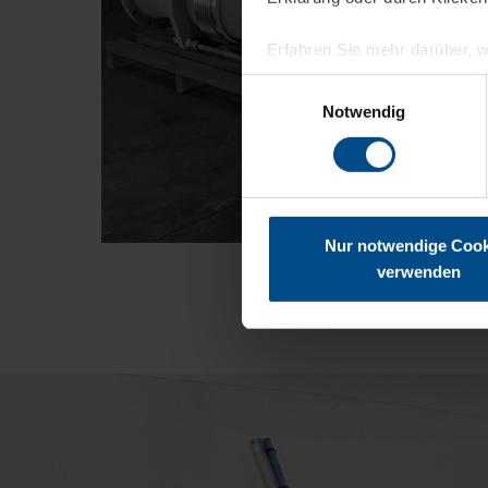
Erfahren Sie mehr darüber, w
Einwilligungsauswahl
Wir verwenden Cookies, um I
Notwendig
und die Zugriffe auf unsere 
Website an unsere Partner fü
möglicherweise mit weiteren
der Dienste gesammelt habe
Nur notwendige Cook
verwenden