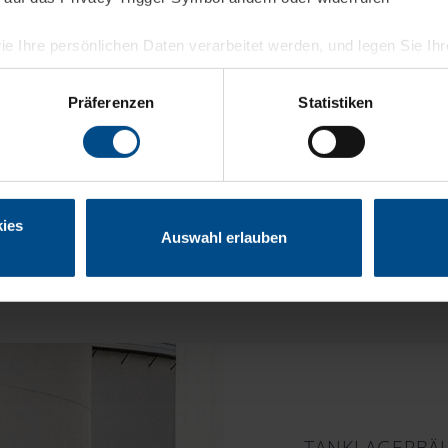
ie Ihre persönlichen Daten verarbeitet werden, und legen Sie I
nhalte und Anzeigen zu personalisieren, Funktionen für soziale
Präferenzen
Statistiken
Website zu analysieren. Außerdem geben wir Informationen zu I
r soziale Medien, Werbung und Analysen weiter. Unsere Partner
 Daten zusammen, die Sie ihnen bereitgestellt haben oder die s
n.
ies
Auswahl erlauben
TANKLAGERBÄ