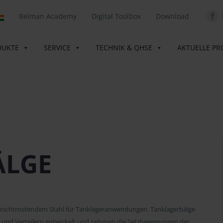
Belman Academy
Digital Toolbox
Download
DUKTE
SERVICE
TECHNIK & QHSE
AKTUELLE PR
ÄLGE
 nichtrostendem Stahl für Tanklageranwendungen. Tanklagerbälge
ks und Verteilern entwickelt und nehmen die Setzbewegungen der