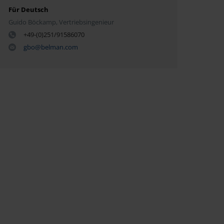
Für Deutsch
Guido Böckamp, Vertriebsingenieur
+49-(0)251/91586070
gbo@belman.com