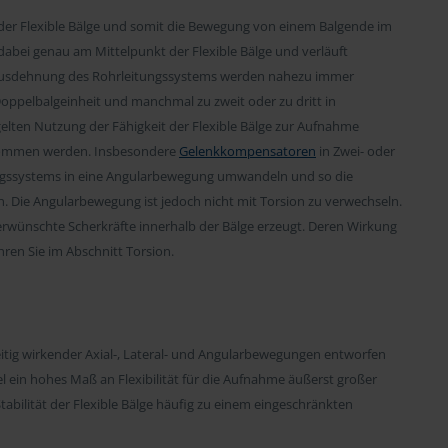
der Flexible Bälge und somit die Bewegung von einem Balgende im
dabei genau am Mittelpunkt der Flexible Bälge und verläuft
Ausdehnung des Rohrleitungssystems werden nahezu immer
Doppelbalgeinheit und manchmal zu zweit oder zu dritt in
lten Nutzung der Fähigkeit der Flexible Bälge zur Aufnahme
ommen werden. Insbesondere
Gelenkkompensatoren
in Zwei- oder
gssystems in eine Angularbewegung umwandeln und so die
 Die Angularbewegung ist jedoch nicht mit Torsion zu verwechseln.
erwünschte Scherkräfte innerhalb der Bälge erzeugt. Deren Wirkung
hren Sie im Abschnitt Torsion.
itig wirkender Axial-, Lateral- und Angularbewegungen entworfen
el ein hohes Maß an Flexibilität für die Aufnahme äußerst großer
abilität der Flexible Bälge häufig zu einem eingeschränkten