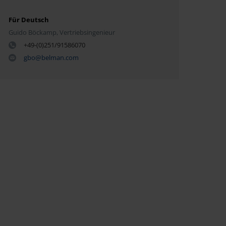
Für Deutsch
Guido Böckamp, Vertriebsingenieur
+49-(0)251/91586070
gbo@belman.com