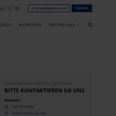
Kontakt
belman@belman.com
OJEKTE
REFERENZEN
WER WIR SIND
Unsere Ingenieure helfen Ihnen gerne weiter
BITTE KONTAKTIEREN SIE UNS
Weltweit
+45 7515 5999
belman@belman.com