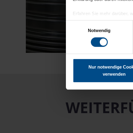
Erfahren Sie mehr darüber, w
Einwilligungsauswahl
Wir verwenden Cookies, um I
Notwendig
und die Zugriffe auf unsere 
Website an unsere Partner fü
möglicherweise mit weiteren
der Dienste gesammelt habe
Nur notwendige Cook
verwenden
WEITERF