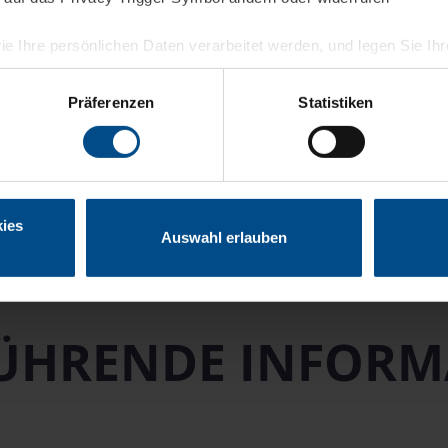
ie Ihre persönlichen Daten verarbeitet werden, und legen Sie I
nhalte und Anzeigen zu personalisieren, Funktionen für soziale
Präferenzen
Statistiken
Website zu analysieren. Außerdem geben wir Informationen zu I
r soziale Medien, Werbung und Analysen weiter. Unsere Partner
 Daten zusammen, die Sie ihnen bereitgestellt haben oder die s
n.
ies
Auswahl erlauben
ÜHRENDE INFOR