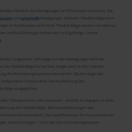
 flexibles Element, das Bewegungen im Rohrsystem aufnimmt. Die
ngulare
und
universelle
Bewegungen definiert. Flexible Bälge kann
gungen in Kombination aufnimmt. Flexible Bälge werden von Belman
lien und Ausführungen konstruiert und gefertigt. Unsere
e
n dessen Längsachse. Abhängig von den Bewegungen wird der
der Flexible Bälge kürzer bzw. länger wird. In den meisten
g des Rohrleitungssystems erforderlich. Die Montage des
i Festpunkten (Festpunkte). Die Ausdehnung des
le Bälge ausgeglichen.
efkalten Temperaturen oder Eiswasser – kommt es dagegen zu einer
 Dehnung des Flexible Bälge. Wärmeausdehnungen des
montierten Kompensators. Die Spezifikationen für Kompensatoren
en berücksichtigen – nicht die vom Rohrleitungssystem