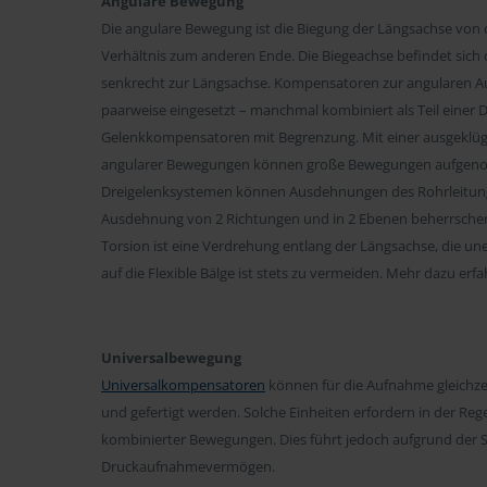
Angulare Bewegung
Die angulare Bewegung ist die Biegung der Längsachse von 
Verhältnis zum anderen Ende. Die Biegeachse befindet sich 
senkrecht zur Längsachse. Kompensatoren zur angularen 
paarweise eingesetzt – manchmal kombiniert als Teil einer 
Gelenkkompensatoren mit Begrenzung. Mit einer ausgeklüge
angularer Bewegungen können große Bewegungen aufgen
Dreigelenksystemen können Ausdehnungen des Rohrleitun
Ausdehnung von 2 Richtungen und in 2 Ebenen beherrschen.
Torsion ist eine Verdrehung entlang der Längsachse, die un
auf die Flexible Bälge ist stets zu vermeiden. Mehr dazu erfa
Universalbewegung
Universalkompensatoren
können für die Aufnahme gleichze
und gefertigt werden. Solche Einheiten erfordern in der Reg
kombinierter Bewegungen. Dies führt jedoch aufgrund der St
Druckaufnahmevermögen.