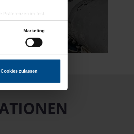
hre Präferenzen im
fest.
 Medien anbieten zu können
Marketing
hrer Verwendung unserer
 führen diese Informationen
ie im Rahmen Ihrer Nutzung
Cookies zulassen
MATIONEN