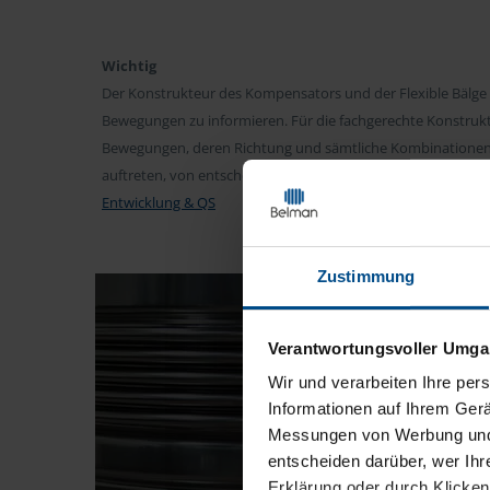
Wichtig
Der Konstrukteur des Kompensators und der Flexible Bälge 
Bewegungen zu informieren. Für die fachgerechte Konstruk
Bewegungen, deren Richtung und sämtliche Kombinatione
auftreten, von entscheidender Bedeutung. Hier erfahren S
Entwicklung & QS
Zustimmung
Verantwortungsvoller Umgan
Wir und
verarbeiten Ihre per
Informationen auf Ihrem Gerä
Messungen von Werbung und I
entscheiden darüber, wer Ihr
Erklärung oder durch Klicken