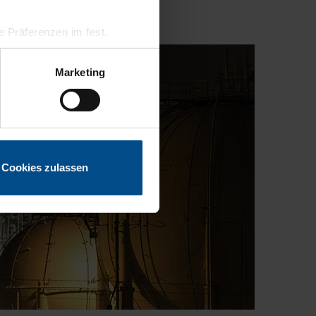
hre Präferenzen im
fest.
 Medien anbieten zu können
Marketing
hrer Verwendung unserer
 führen diese Informationen
ie im Rahmen Ihrer Nutzung
Cookies zulassen