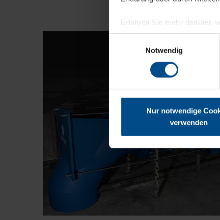
Erfahren Sie mehr darüber, w
Einwilligungsauswahl
Wir verwenden Cookies, um I
Notwendig
und die Zugriffe auf unsere 
Website an unsere Partner fü
möglicherweise mit weiteren
der Dienste gesammelt habe
Nur notwendige Cook
verwenden