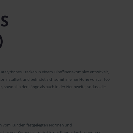
S
)
talytisches Cracken in einem Ölraffineriekomplex entwickelt,
r installiert und befindet sich somit in einer Höhe von ca. 100
 sowohl in der Länge als auch in der Nennweite, sodass die
ch vom Kunden festgelegten Normen und
en schweren Kompensator hatte der Kunde den besonderen