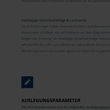
Konstruktion und Produktion problemlos an alle gewünscht
Zweilagige Sicherheitsbälge & Lecksuche
Die Anforderungen haben eine erforderliche Lecküberwachun
Manometer installiert, die auf Probleme mit dem Balg währ
Bälgen mit „Packung“ als Zweilagige Sicherheitsbälge redunda
erforderlich die volle Last aufnehmen. Mit anderen Worten, fa
des Kompensators bis zu einer geplanten Abschaltung gewäh
AUSLEGUNGSPARAMETER
Der FCC-Kompensator hat die folgenden Auslegungspa