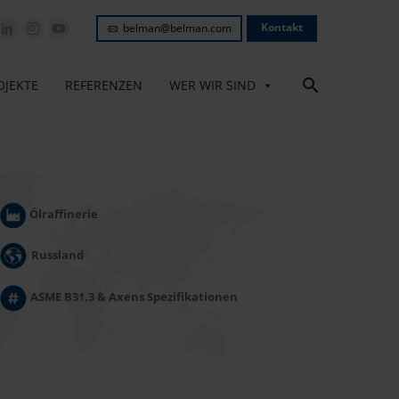
Kontakt
belman@belman.com
OJEKTE
REFERENZEN
WER WIR SIND
Ölraffinerie
Russland
ASME B31.3 & Axens Spezifikationen