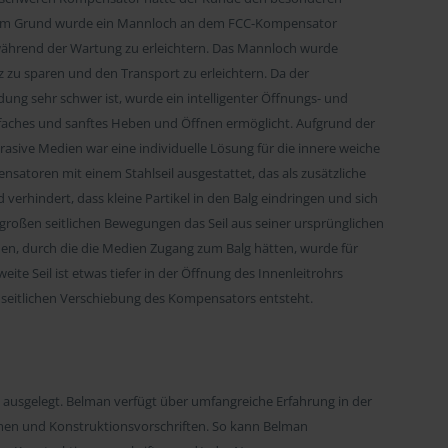
iesem Grund wurde ein Mannloch an dem FCC-Kompensator
während der Wartung zu erleichtern. Das Mannloch wurde
z zu sparen und den Transport zu erleichtern. Da der
ng sehr schwer ist, wurde ein intelligenter Öffnungs- und
faches und sanftes Heben und Öffnen ermöglicht. Aufgrund der
asive Medien war eine individuelle Lösung für die innere weiche
ensatoren mit einem Stahlseil ausgestattet, das als zusätzliche
 verhindert, dass kleine Partikel in den Balg eindringen und sich
 großen seitlichen Bewegungen das Seil aus seiner ursprünglichen
en, durch die die Medien Zugang zum Balg hätten, wurde für
te Seil ist etwas tiefer in der Öffnung des Innenleitrohrs
er seitlichen Verschiebung des Kompensators entsteht.
usgelegt. Belman verfügt über umfangreiche Erfahrung in der
n und Konstruktionsvorschriften. So kann Belman