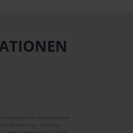
MATIONEN
unvor Petroleum (Prev. Kuwait Petroleum
tatoil • Rosneft • Enap • TOR • MOL •
m Limited • Linde Ag • Qapco • Lukoil •