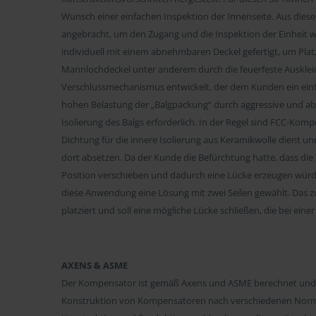
Wunsch einer einfachen Inspektion der Innenseite. Aus d
angebracht, um den Zugang und die Inspektion der Einheit 
individuell mit einem abnehmbaren Deckel gefertigt, um Plat
Mannlochdeckel unter anderem durch die feuerfeste Auskleidu
Verschlussmechanismus entwickelt, der dem Kunden ein ein
hohen Belastung der „Balgpackung“ durch aggressive und abr
Isolierung des Balgs erforderlich. In der Regel sind FCC-Komp
Dichtung für die innere Isolierung aus Keramikwolle dient und
dort absetzen. Da der Kunde die Befürchtung hatte, dass die
Position verschieben und dadurch eine Lücke erzeugen würd
diese Anwendung eine Lösung mit zwei Seilen gewählt. Das zwei
platziert und soll eine mögliche Lücke schließen, die bei ein
AXENS & ASME
Der Kompensator ist gemäß Axens und ASME berechnet und a
Konstruktion von Kompensatoren nach verschiedenen Norme