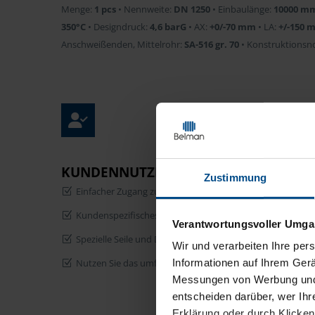
Menge:
1 pcs
• Nennweite:
DN 1250
• Einbaulänge:
10000 m
350°C
• Designdruck:
4,6 barG
• AX:
+0/-70 mm
• LA:
+/-150 
Anschweißenden, Mittelrohr:
SA-516 gr. 70
• Konstruktionsn
KUNDENNUTZEN
Zustimmung
Einfacher Zugang zum Innenbereich von Kompensator un
Kundenspezifisches Mannloch – leicht zu öffnen
Verantwortungsvoller Umgan
Spezielle Seile und Dämmung verhindern das Absetzen kle
Wir und
verarbeiten Ihre per
Informationen auf Ihrem Gerä
Nutzen Sie das umfangreiche Fachwissen eines erfahrenen
Messungen von Werbung und I
entscheiden darüber, wer Ihr
Erklärung oder durch Klicken