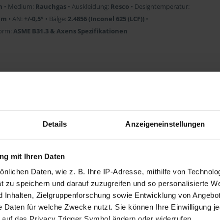
m
• Medium:
Rauchgas
• Auskleidung:
Resco
• Designtemperatur:
mm
• AN:
+/-0,5°
• Bälge:
2.4856 (Inconel 625 (LCF))
•
orm:
ASME B31.3 & Axens Spezifikationen
Details
Anzeigeneinstellungen
d Rohrleitung
g mit Ihren Daten
iner Partikel
sönlichen Daten, wie z. B. Ihre IP-Adresse, mithilfe von Technol
t zu speichern und darauf zuzugreifen und so personalisierte W
 Herstellers.
nhalten, Zielgruppenforschung sowie Entwicklung von Angebot
e Daten für welche Zwecke nutzt. Sie können Ihre Einwilligung je
 auf das Privacy Trigger Symbol ändern oder widerrufen