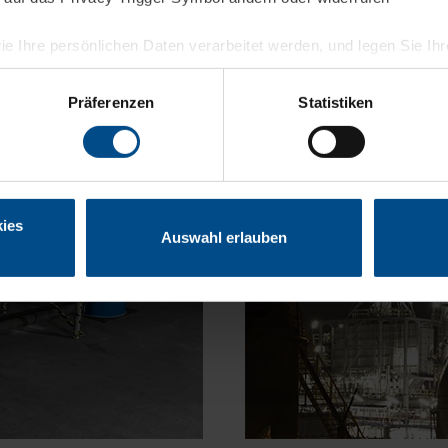
ie Ihre persönlichen Daten verarbeitet werden, und legen Sie I
nhalte und Anzeigen zu personalisieren, Funktionen für soziale
Präferenzen
Statistiken
Website zu analysieren. Außerdem geben wir Informationen zu I
r soziale Medien, Werbung und Analysen weiter. Unsere Partner
 Daten zusammen, die Sie ihnen bereitgestellt haben oder die s
n.
ies
Auswahl erlauben