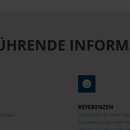
ÜHRENDE INFOR
REFERENZEN
flüssiges
Total Fina Elf • BP • OMV • G
Europoort B.v (Q8)) • Shell • S
Chevron • Eni • Murco Petroleu