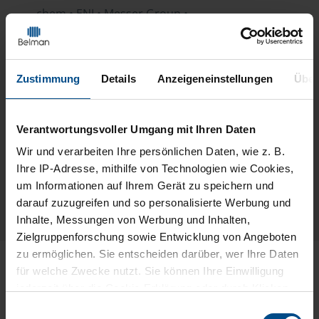
chem • ENI • Messer Group •
Croda • Nouryon • Swecem • SILA •
Dow • CF Fertilizers • SSAB •
Kronospan • Wanhua • Perstorp •
Zustimmung
Details
Anzeigeneinstellungen
Über
FMI Process • Dovechem • Masisa •
Norcarb • Adama • Sasol • SIBUR •
BAGFAS • Norcarb • Nouryon •
Verantwortungsvoller Umgang mit Ihren Daten
Celanese • KGHM • Aurubis • Pfizer
Wir und
verarbeiten Ihre persönlichen Daten, wie z. B.
Ihre IP-Adresse, mithilfe von Technologien wie Cookies,
WEITERE REFERENZEN ANSEHEN
um Informationen auf Ihrem Gerät zu speichern und
darauf zuzugreifen und so personalisierte Werbung und
Inhalte, Messungen von Werbung und Inhalten,
Zielgruppenforschung sowie Entwicklung von Angeboten
zu ermöglichen. Sie entscheiden darüber, wer Ihre Daten
für welche Zwecke nutzt. Sie können Ihre Einwilligung
jederzeit über die Cookie-Erklärung oder durch Klicken
auf das Privacy Trigger Symbol ändern oder widerrufen
Einwilligungsauswahl