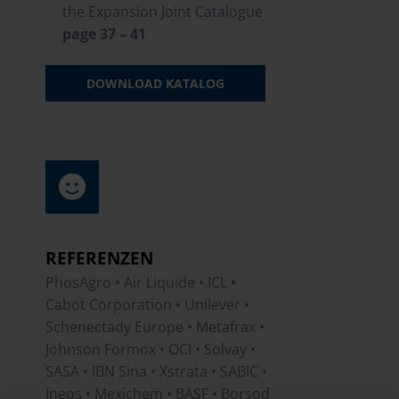
the Expansion Joint Catalogue
page 37 – 41
DOWNLOAD KATALOG
REFERENZEN
PhosAgro • Air Liquide • ICL •
Cabot Corporation • Unilever •
Schenectady Europe • Metafrax •
Johnson Formox • OCI • Solvay •
SASA • IBN Sina • Xstrata • SABIC •
Ineos • Mexichem • BASF • Borsod