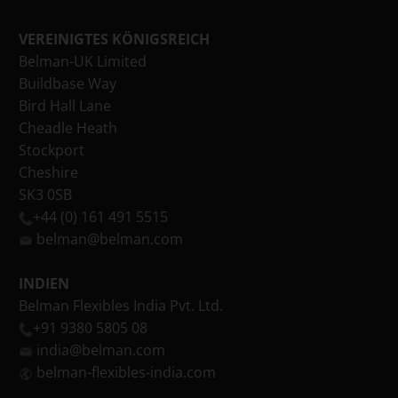
VEREINIGTES KÖNIGSREICH
Belman-UK Limited
Buildbase Way
Bird Hall Lane
Cheadle Heath
Stockport
Cheshire
SK3 0SB
+44 (0) 161 491 5515
belman@belman.com
INDIEN
Belman Flexibles India Pvt. Ltd.
+91 9380 5805 08
india@belman.com
belman-flexibles-india.com