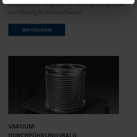
Kompensator, ausgelegt für 145 barg und getestet
bei 200 barg für Kernkraftwerke.
WEITERLESEN
VAKUUM-
DURCHFÜHRUNGSBALG